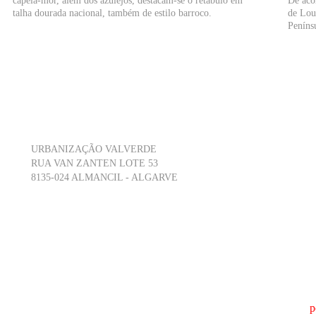
capela-mor, além dos azulejos, destacam-se o retábulo em
De aco
talha dourada nacional, também de estilo barroco.
de Lou
Penínsu
URBANIZAÇÃO VALVERDE
RUA VAN ZANTEN LOTE 53
8135-024 ALMANCIL - ALGARVE
p