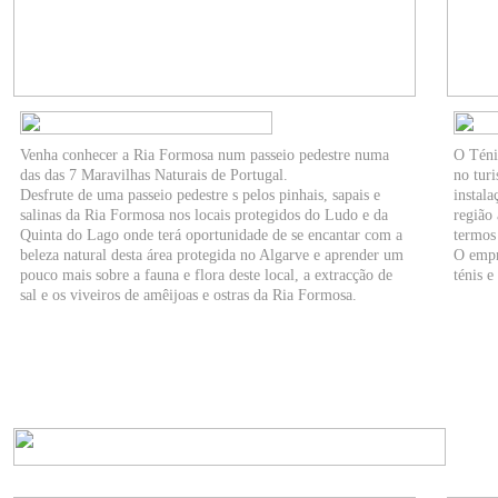
Venha conhecer a Ria Formosa num passeio pedestre numa
O Téni
das das 7 Maravilhas Naturais de Portugal.
no tur
Desfrute de uma passeio pedestre s pelos pinhais, sapais e
instal
salinas da Ria Formosa nos locais protegidos do Ludo e da
região
Quinta do Lago onde terá oportunidade de se encantar com a
termos
beleza natural desta área protegida no Algarve e aprender um
O empr
pouco mais sobre a fauna e flora deste local, a extracção de
ténis e
sal e os viveiros de amêijoas e ostras da Ria Formosa.