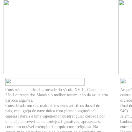
Construída na primeira metade do século XVIII, Capela de
Arqueó
São Lourenço dos Matos é o melhor testemunho da azulejaria
centro
barroca algarvia.
divisõ
Considerada um dos maiores tesouros artísticos do sul do
final 
país, esta igreja de nave única com planta longitudinal,
940).
capelas laterais e uma capela-mor quadrangular coroada por
Já em 
uma cúpula revestida de azulejos figurativos, apresenta-se
banhos
como um notável exemplo da arquitectura religiosa. Na
entre e