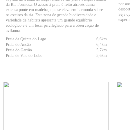
por ano
da Ria Formosa. O acesso à praia é feito através duma
desport
extensa ponte em madeira, que se eleva em harmonia sobre
Seja qu
os esteiros da ria. Esta zona de grande biodiversidade e
experim
variedade de habitats apresenta um grande equilíbrio
ecológico e é um local privilegiado para a observação de
avifauna.
Praia da Quinta do Lago
6,6km
Praia do Ancão
6,4km
Praia do Garrão
5,7km
Praia de Vale do Lobo
5,6km